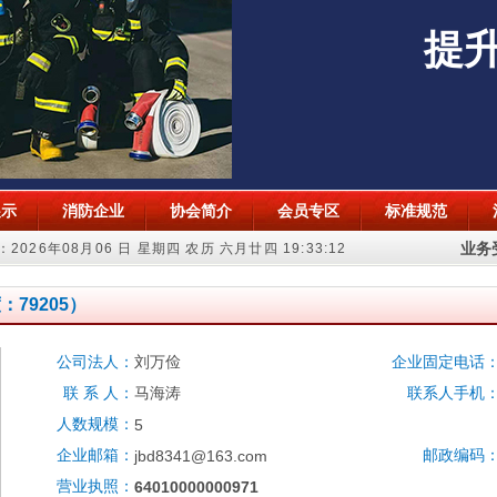
提
展示
消防企业
协会简介
会员专区
标准规范
业务受
2026年08月06 日 星期四 农历 六月廿四
19:33:12
：79205）
公司法人：
刘万俭
企业固定电话
联 系 人：
马海涛
联系人手机
人数规模：
5
企业邮箱：
邮政编码
jbd8341@163.com
营业执照：
64010000000971