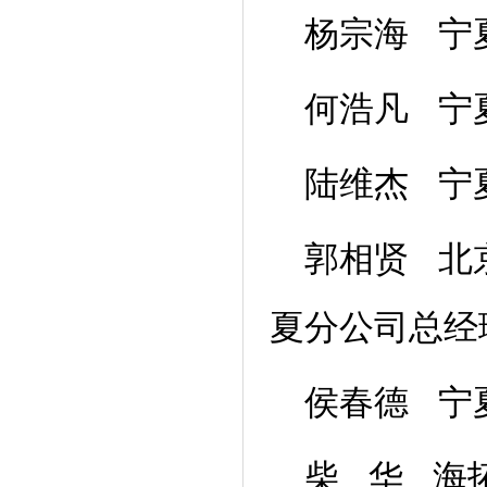
杨宗海 宁
何浩凡 宁
陆维杰 宁
郭相贤 北
夏分公司总经
侯春德 宁
柴 华 海