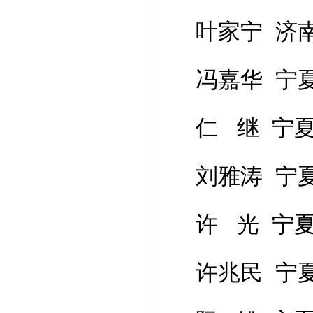
叶家宁 济
冯嘉华 宁
仁 继 宁
刘雅涛 宁
许 光 宁
许兆民 宁