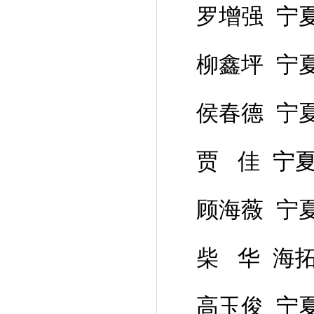
罗增强 宁
柳鑫坪 宁
侯春德 宁
贾 佳 宁
顾海薇 宁
柴 华 海
高玉俊 宁