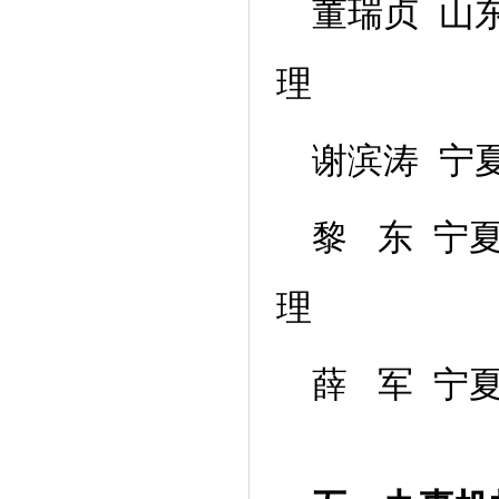
董瑞贞 山
理
谢滨涛 宁
黎 东 宁
理
薛 军 宁