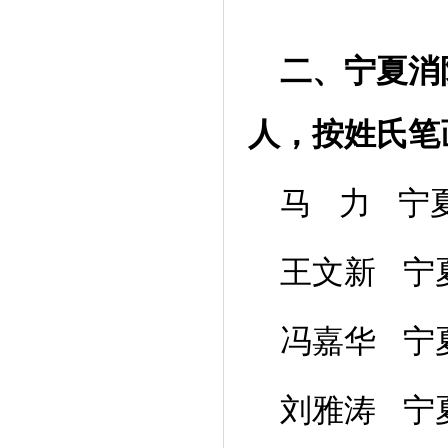
二、宁夏消
人，按姓氏笔
马 力 宁
王文新 宁
冯嘉华 宁
刘雅涛 宁