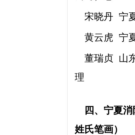
宋晓丹 宁
黄云虎 宁
董瑞贞 山
理
四、宁夏消
姓氏笔画）