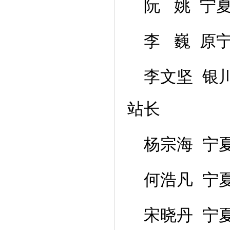
阮 姚 宁
李 巍 原
李文坚 银
站长
杨宗海 宁
何浩凡 宁
宋晓丹 宁