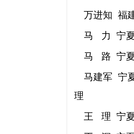
万进知 福
马 力 宁
马 路 宁
马建军 宁
理
王 理 宁