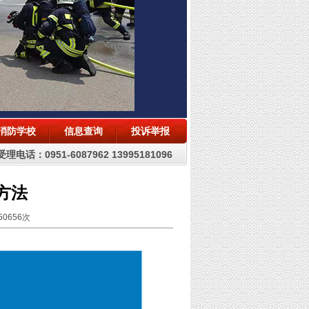
消防学校
信息查询
投诉举报
理电话：0951-6087962 13995181096
方法
50656
次